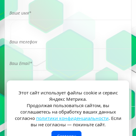
Этот сайт использует файлы cookie и сервис
Яндекс Метрика.
Я ознакомлен(а) и согласен(на) на обработку моих
Продолжая пользоваться сайтом, вы
персональных данных согласно
политики
соглашаетесь на обработку ваших данных
конфиденциальности
согласно
политики конфиденциальности
. Если
вы не согласны — покиньте сайт.