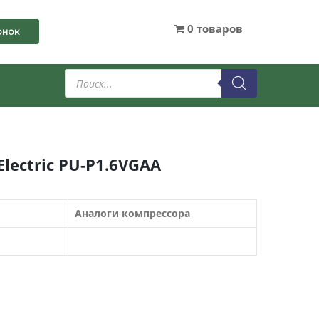
0 товаров
онок
Поиск
товаров
lectric PU-P1.6VGAA
Аналоги компрессора