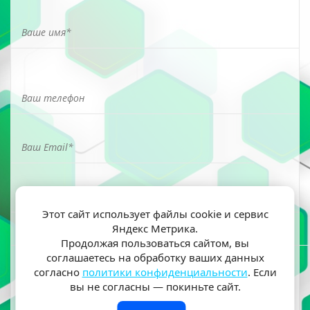
Этот сайт использует файлы cookie и сервис
Яндекс Метрика.
Я ознакомлен(а) и согласен(на) на обработку моих
Продолжая пользоваться сайтом, вы
персональных данных согласно
политики
соглашаетесь на обработку ваших данных
конфиденциальности
согласно
политики конфиденциальности
. Если
вы не согласны — покиньте сайт.