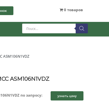
0 товаров
онок
Поиск
товаров
CC ASM106N1VDZ
MCC ASM106N1VDZ
106N1VDZ по запросу:
узнать цену