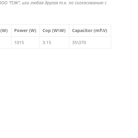
ОО "ПЭК", или любая другая т.к. по согласованию с
 (W)
Power (W)
Cop (W\W)
Capacitor (mf\V)
1015
3.15
35\370