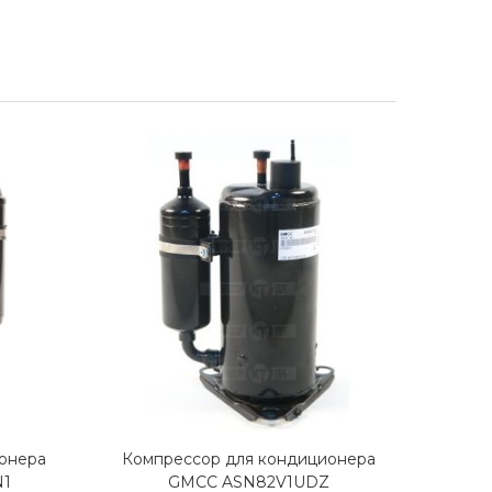
онера
Компрессор для кондиционера
Комп
N1
GMCC ASN82V1UDZ
G