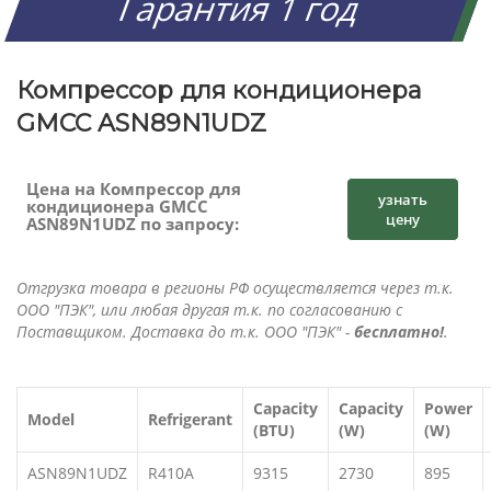
Гарантия 1 год
Компрессор для кондиционера
GMCC ASN89N1UDZ
Цена на Компрессор для
узнать
кондиционера GMCC
цену
ASN89N1UDZ по запросу:
Отгрузка товара в регионы РФ осуществляется через т.к.
ООО "ПЭК", или любая другая т.к. по согласованию с
Поставщиком. Доставка до т.к. ООО "ПЭК" -
бесплатно!
.
Capacity
Capacity
Power
Model
Refrigerant
(BTU)
(W)
(W)
ASN89N1UDZ
R410A
9315
2730
895