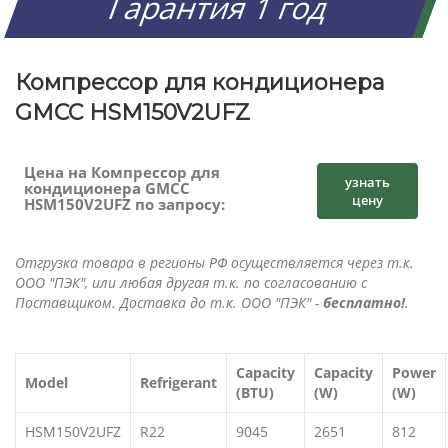
Гарантия 1 год
Компрессор для кондиционера
GMCC HSM150V2UFZ
Цена на Компрессор для
узнать
кондиционера GMCC
цену
HSM150V2UFZ по запросу:
Отгрузка товара в регионы РФ осуществляется через т.к.
ООО "ПЭК", или любая другая т.к. по согласованию с
Поставщиком. Доставка до т.к. ООО "ПЭК" -
бесплатно!
.
Capacity
Capacity
Power
Model
Refrigerant
(BTU)
(W)
(W)
HSM150V2UFZ
R22
9045
2651
812