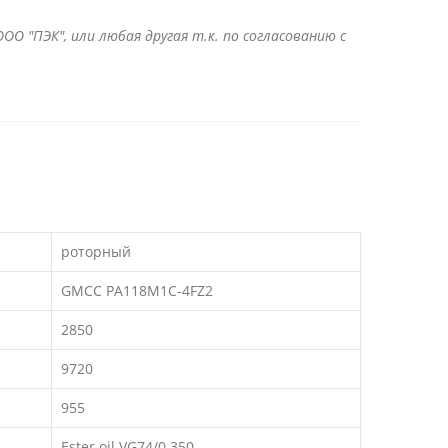
ОО "ПЭК", или любая другая т.к. по согласованию с
роторный
GMCC PA118M1C-4FZ2
2850
9720
955
Ester oil VG74/0.350