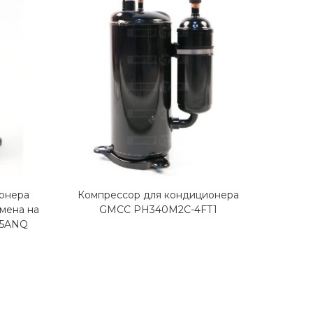
онера
Компрессор для кондиционера
Комп
мена на
GMCC PH340M2C-4FT1
25ANQ