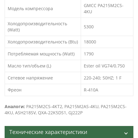
GMCC PA215M2CS-
Модель компрессора
4KU
Холодопроизводительность
5300
(Watt)
Холодопроизводительность (Btu)
18000
Потребляемая мощность (Watt)
1790
Масло тип/объем (L)
Ester oil VG74/0.750
Сетевое напряжение
220-240; 50HZ; 1 F
Фреон
R-410A
Аналоги:
PA215M2CS-4KT2, PA215M2AS-4KU, PA215M2CS-
4KU, ASH218SV, QXA-22K5DS1, GJ222P
Технические характеристики