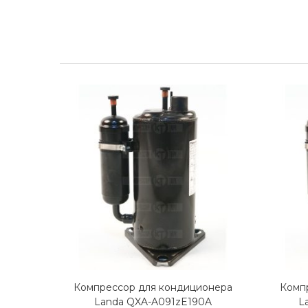
Компрессор для кондиционера
Комп
Landa QXA-A091zE190A
L