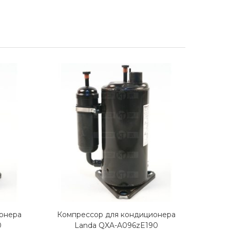
онера
Компрессор для кондиционера
Комп
0
Landa QXA-A096zE190