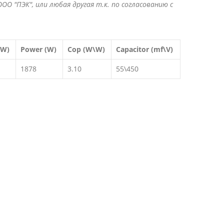
ОО "ПЭК", или любая другая т.к. по согласованию с
(W)
Power (W)
Cop (W\W)
Capacitor (mf\V)
1878
3.10
55\450