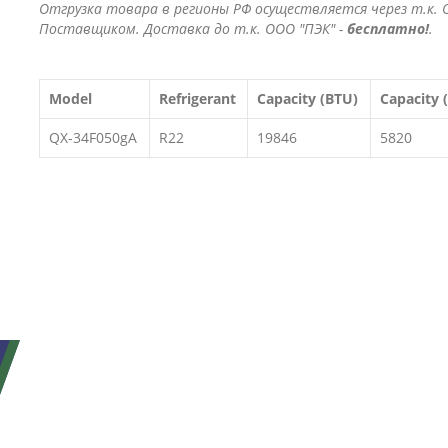
Отгрузка товара в регионы РФ осуществляется через т.к. О
Поставщиком. Доставка до т.к. ООО "ПЭК" -
бесплатно!
.
Model
Refrigerant
Capacity (BTU)
Capacity 
QX-34F050gA
R22
19846
5820