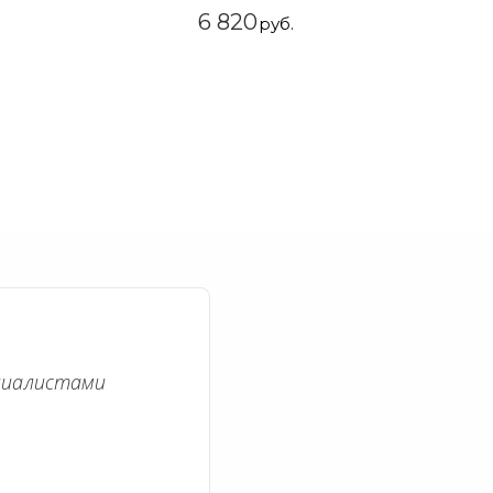
6 820
руб.
циалистами