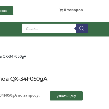
0 товаров
онок
Поиск
товаров
a QX-34F050gA
nda QX-34F050gA
4F050gA по запросу:
узнать цену