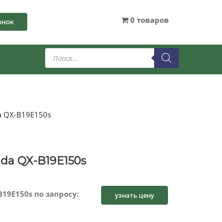
0 товаров
онок
Поиск
товаров
a QX-B19E150s
da QX-B19E150s
19E150s по запросу:
узнать цену