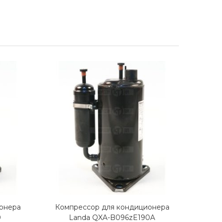
онера
Компрессор для кондиционера
Комп
0
Landa QXA-B096zE190A