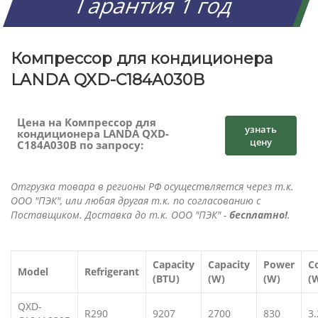
Гарантия 1 год
Компрессор для кондиционера
LANDA QXD-C184A030B
Цена на Компрессор для
узнать
кондиционера LANDA QXD-
цену
C184A030B по запросу:
Отгрузка товара в регионы РФ осуществляется через т.к.
ООО "ПЭК", или любая другая т.к. по согласованию с
Поставщиком. Доставка до т.к. ООО "ПЭК" -
бесплатно!
.
Capacity
Capacity
Power
C
Model
Refrigerant
(BTU)
(W)
(W)
(
QXD-
R290
9207
2700
830
3.