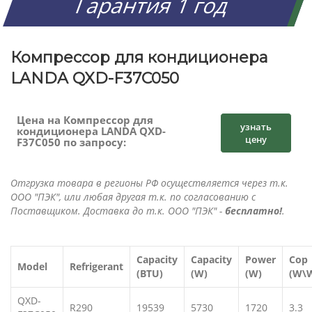
Гарантия 1 год
Компрессор для кондиционера
LANDA QXD-F37C050
Цена на Компрессор для
узнать
кондиционера LANDA QXD-
цену
F37C050 по запросу:
Отгрузка товара в регионы РФ осуществляется через т.к.
ООО "ПЭК", или любая другая т.к. по согласованию с
Поставщиком. Доставка до т.к. ООО "ПЭК" -
бесплатно!
.
Capacity
Capacity
Power
Cop
Model
Refrigerant
(BTU)
(W)
(W)
(W\
QXD-
R290
19539
5730
1720
3.3