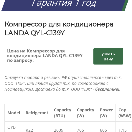
Гарантия 1 год
Компрессор для кондиционера
LANDA QYL-C139Y
Цена на Компрессор для
узнать
кондиционера LANDA QYL-C139Y
цену
по запросу:
Отгрузка товара в регионы РФ осуществляется через т.к.
ООО "ПЭК", или любая другая т.к. по согласованию с
Поставщиком. Доставка до т.к. ООО "ПЭК" -
бесплатно!
.
Capacity
Capacity
Power
Cop
Model
Refrigerant
(BTU)
(W)
(W)
(W\W)
QYL-
R22
2609
765
665
1.15