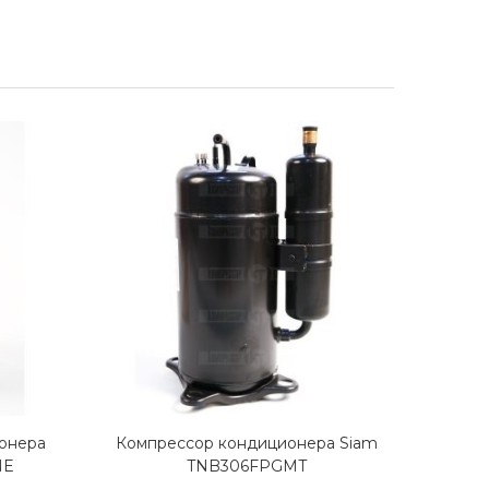
онера
Компрессор кондиционера Siam
Комп
NE
TNB306FPGMT
P