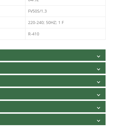
FV50S/1.3
220-240; 50HZ; 1 F
R-410