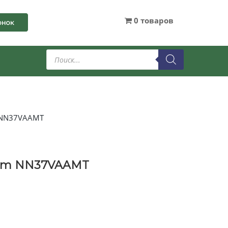
0 товаров
онок
Поиск
товаров
 NN37VAAMT
iam NN37VAAMT