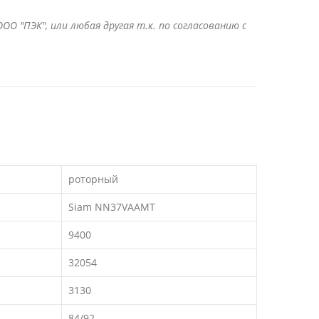
ОО "ПЭК", или любая другая т.к. по согласованию с
роторный
Siam NN37VAAMT
9400
32054
3130
84/92