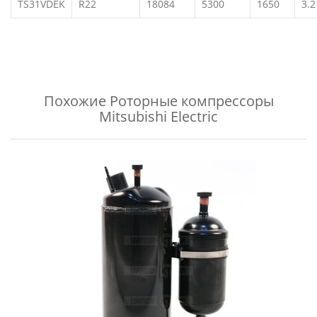
TS31VDEK
R22
18084
5300
1650
3.2
Похожие
Роторные компрессоры
Mitsubishi Electric