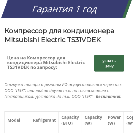
Гарантия 1 год
Компрессор для кондиционера
Mitsubishi Electric TS31VDEK
Цена на Компрессор для
узнать
кондиционера Mitsubishi Electric
цену
TS31VDEK по запросу:
Отгрузка товара в регионы РФ осуществляется через т.к.
ООО "ПЭК", или любая другая т.к. по согласованию с
Поставщиком. Доставка до т.к. ООО "ПЭК" -
бесплатно!
.
Capacity
Capacity
Power
Co
Model
Refrigerant
(BTU)
(W)
(W)
(W