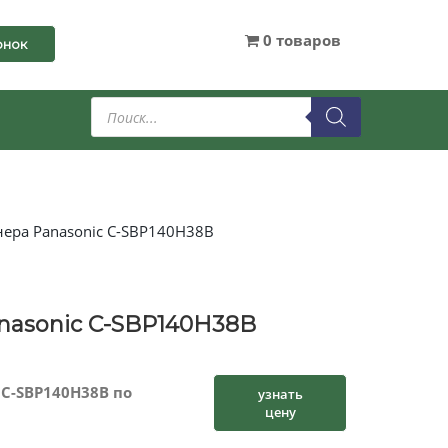
0 товаров
онок
Поиск
товаров
ера Panasonic C-SBP140H38B
nasonic C-SBP140H38B
 C-SBP140H38B по
узнать
цену