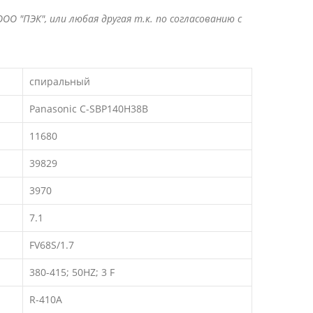
ОО "ПЭК", или любая другая т.к. по согласованию с
спиральный
Panasonic C-SBP140H38B
11680
39829
3970
7.1
FV68S/1.7
380-415; 50HZ; 3 F
R-410A