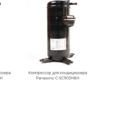
онера
Компрессор для кондиционера
Комп
8H
Panasonic C-SC903H8H
Panaso