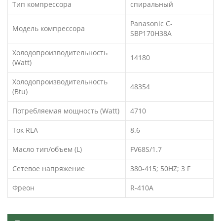
Тип компрессора
спиральный
Panasonic C-
Модель компрессора
SBP170H38A
Холодопроизводительность
14180
(Watt)
Холодопроизводительность
48354
(Btu)
Потребляемая мощность (Watt)
4710
Ток RLA
8.6
Масло тип/объем (L)
FV68S/1.7
Сетевое напряжение
380-415; 50HZ; 3 F
Фреон
R-410A