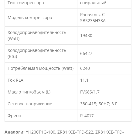
Тип компрессора
спиральный
Panasonic C-
Модель компрессора
SBS235H38A
Холодопроизводительность
19480
(Watt)
Холодопроизводительность
66427
(Btu)
Потребляемая мощность (Watt)
6240
Ток RLA
11.1
Масло тип/объем (L)
FV68S/1.7
Сетевое напряжение
380-415; 50HZ; 3 F
Фреон
R-407C
Аналоги:
YH200T1G-100, ZR81KCE-TFD-522, ZR81KCE-TFD-