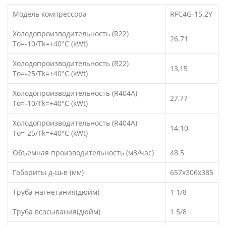
Модель компрессора
RFC4G-15.2Y
Холодопроизводительность (R22)
26.71
To=-10/Tk=+40°C (kWt)
Холодопроизводительность (R22)
13,15
To=-25/Tk=+40°C (kWt)
Холодопроизводительность (R404A)
27,77
To=-10/Tk=+40°C (kWt)
Холодопроизводительность (R404A)
14.10
To=-25/Tk=+40°C (kWt)
Объемная производительность (м3/час)
48.5
Габариты д-ш-в (мм)
657x306x385
Труба нагнетания(дюйм)
1 1/8
Труба всасывания(дюйм)
1 5/8