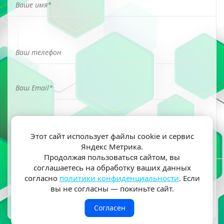
Этот сайт использует файлы cookie и сервис
Яндекс Метрика.
Я ознакомлен(а) и согласен(на) на обработку моих
Продолжая пользоваться сайтом, вы
персональных данных согласно
политики
соглашаетесь на обработку ваших данных
конфиденциальности
согласно
политики конфиденциальности
. Если
вы не согласны — покиньте сайт.
Согласен