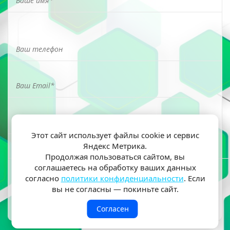
Этот сайт использует файлы cookie и сервис
Яндекс Метрика.
Я ознакомлен(а) и согласен(на) на обработку моих
Продолжая пользоваться сайтом, вы
персональных данных согласно
политики
соглашаетесь на обработку ваших данных
конфиденциальности
согласно
политики конфиденциальности
. Если
вы не согласны — покиньте сайт.
Согласен