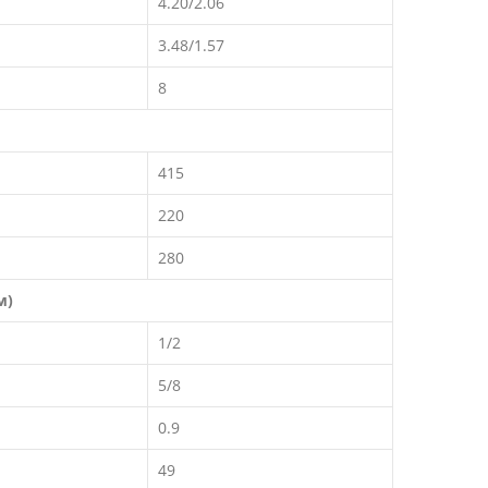
4.20/2.06
3.48/1.57
8
415
220
280
м)
1/2
5/8
0.9
49