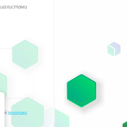
циалистами
асно
политики