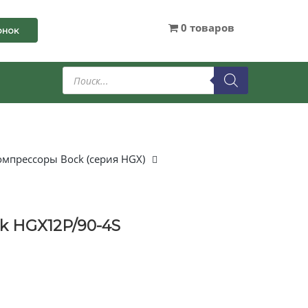
0 товаров
онок
Поиск
товаров
мпрессоры Bock (серия HGX)
k HGX12P/90-4S