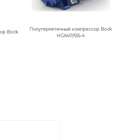
Полугерметичный компрессор Bock
ор Bock
Полуге
HGX4P/555-4