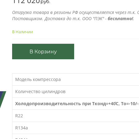
112 020
руб.
Отгрузка товара в регионы РФ осуществляется через т.к. О
Поставщиком. Доставка до т.к. ООО "ПЭК" -
бесплатно!
.
В Наличии
В Корзину
Модель компрессора
Количество цилиндров
Холодопроизводительность при Тконд=+40̊C, То=-10/-
R22
R134a