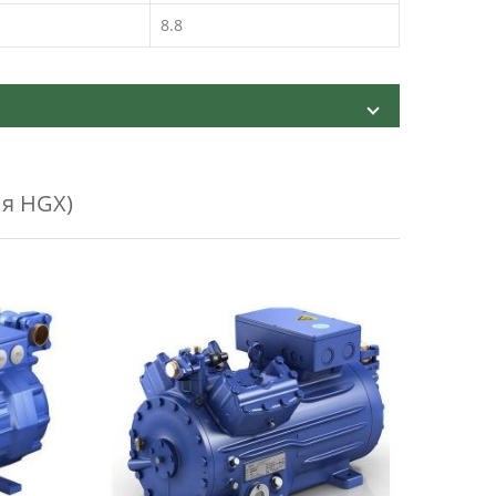
8.8
я HGX)