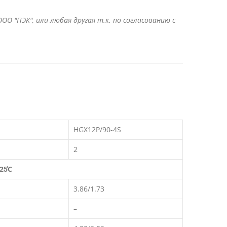
ОО "ПЭК", или любая другая т.к. по согласованию с
HGX12P/90-4S
2
25̊C
3.86/1.73
–