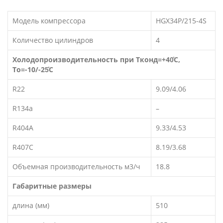
Модель компрессора
HGX34P/215-4S
Количество цилиндров
4
Холодопроизводительность при Тконд=+40̊C,
То=-10/-25̊C
R22
9.09/4.06
R134a
–
R404A
9.33/4.53
R407C
8.19/3.68
Объемная производительность м3/ч
18.8
Габаритные размеры
длина (мм)
510