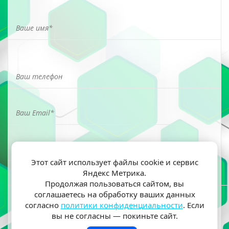
Этот сайт использует файлы cookie и сервис
Яндекс Метрика.
Я ознакомлен(а) и согласен(на) на обработку моих
Продолжая пользоваться сайтом, вы
персональных данных согласно
политики
соглашаетесь на обработку ваших данных
конфиденциальности
согласно
политики конфиденциальности
. Если
вы не согласны — покиньте сайт.