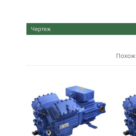
Чертеж
Похо