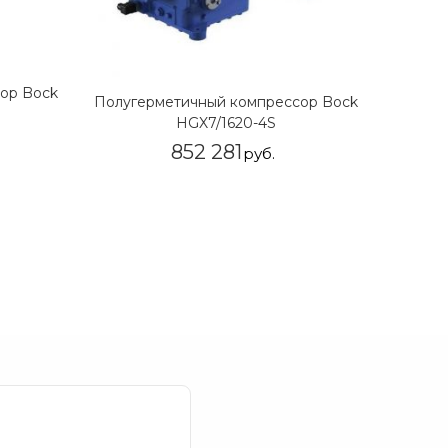
ор Bock
Полуге
Полугерметичный компрессор Bock
HGX7/1620-4S
852 281
руб.