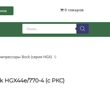
0 товаров
онок
Поиск
товаров
мпрессоры Bock (серия HGX)
 HGX44e/770-4 (с РКС)