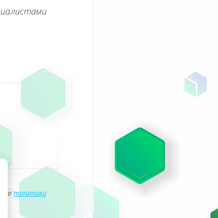
циалистами
асно
политики