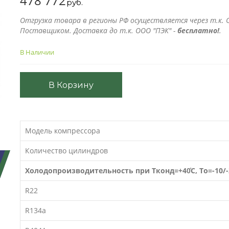
478 772
руб.
Отгрузка товара в регионы РФ осуществляется через т.к. О
Поставщиком. Доставка до т.к. ООО "ПЭК" -
бесплатно!
.
В Наличии
В Корзину
Модель компрессора
Количество цилиндров
Холодопроизводительность при Тконд=+40̊C, То=-10/-
R22
R134a