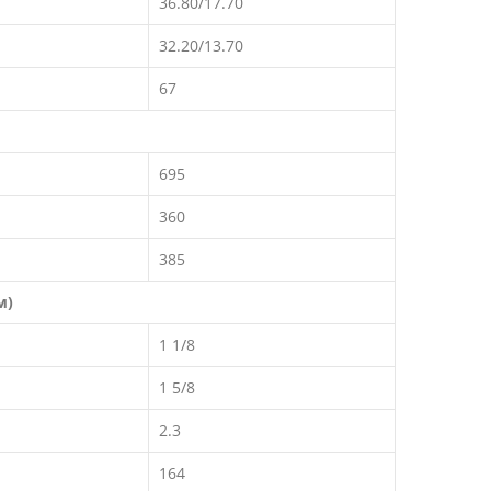
36.80/17.70
32.20/13.70
67
695
360
385
м)
1 1/8
1 5/8
2.3
164