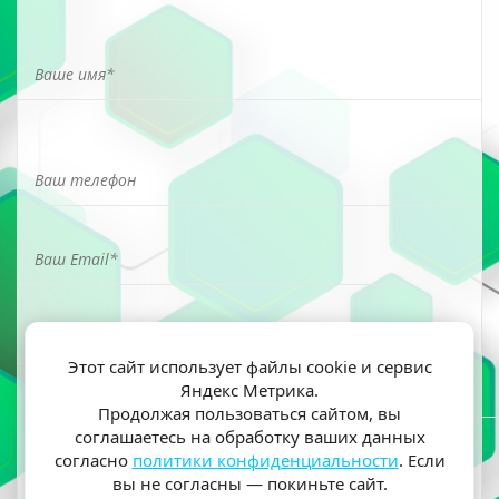
Этот сайт использует файлы cookie и сервис
Яндекс Метрика.
Я ознакомлен(а) и согласен(на) на обработку моих
Продолжая пользоваться сайтом, вы
персональных данных согласно
политики
соглашаетесь на обработку ваших данных
конфиденциальности
согласно
политики конфиденциальности
. Если
вы не согласны — покиньте сайт.