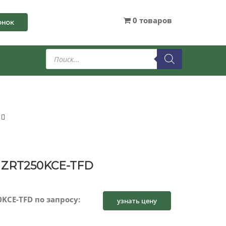
0 товаров
онок
Поиск
товаров
 ZRT250KCE-TFD
KCE-TFD по запросу:
узнать цену