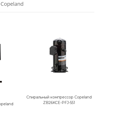
Copeland
Спиральный компрессор Copeland
Спира
ZB26KCE-PFJ-551
opeland