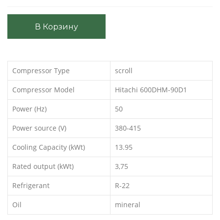
В Корзину
Compressor Type
scroll
Compressor Model
Hitachi 600DHM-90D1
Power (Hz)
50
Power source (V)
380-415
Cooling Capacity (kWt)
13.95
Rated output (kWt)
3,75
Refrigerant
R-22
Oil
mineral