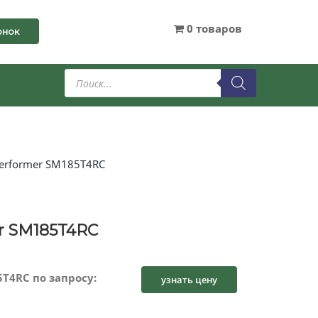
0 товаров
онок
Поиск
товаров
erformer SM185T4RC
r SM185T4RC
T4RC по запросу:
узнать цену