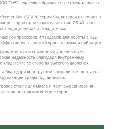
ОО "ПЭК", или любая другая т.к. по согласованию с
rformer SM185T4RC серии SM, которая включает в
мпрессоров производительностью 7,5-40 тонн
х кондиционерах и охладителях.
ных компрессоров и тандемов для работы с R22.
эффективность, низкий уровень шума и вибрации.
эффективность и сниженный уровень шума
сокая надежность благодаря внутреннему
 хладагента со стороны высокого давления.
та благодаря конструкции спирали “нет контакта –
 окружающей среды подшипники.
ровое стекло для масла и порт выравнивания
лючения нескольких компрессоров