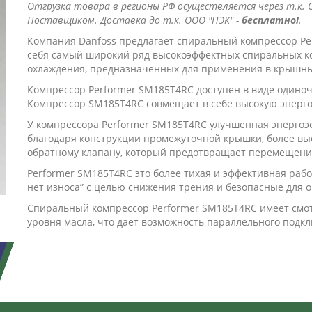
Отгрузка товара в регионы РФ осуществляется через т.к. О
Поставщиком. Доставка до т.к. ООО "ПЭК" -
бесплатно!
.
Компания Danfoss предлагает спиральный компрессор Pe
себя самый широкий ряд высокоэффектных спиральных ко
охлаждения, предназначенных для применения в крышны
Компрессор Performer SM185T4RC доступен в виде одиноч
Компрессор SM185T4RC совмещает в себе высокую энерго
У компрессора Performer SM185T4RC улучшенная энерго
благодаря конструкции промежуточной крышки, более вы
обратному клапану, который предотвращает перемещение
Performer SM185T4RC это более тихая и эффективная рабо
нет износа” с целью снижения трения и безопасные для
Спиральный компрессор Performer SM185T4RC имеет смот
уровня масла, что дает возможность параллельного подк