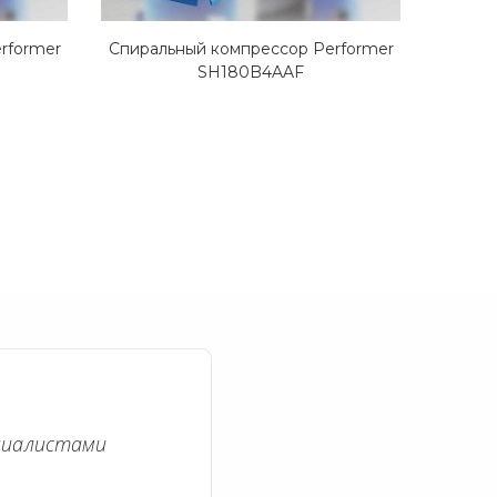
rformer
Спиральный компрессор Performer
Спирал
SH180B4AAF
S
циалистами