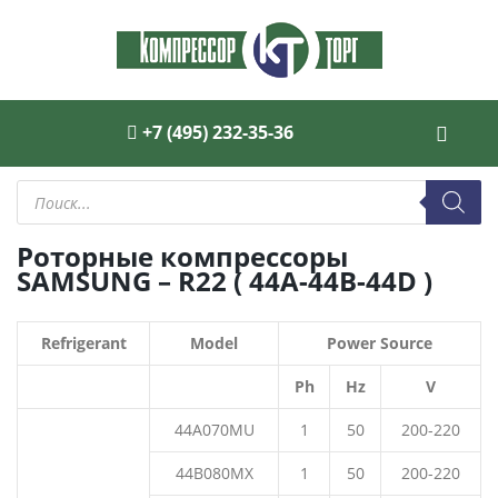
+7 (495) 232-35-36
Поиск
товаров
Роторные компрессоры
SAMSUNG – R22 ( 44A-44B-44D )
Refrigerant
Model
Power Source
Ph
Hz
V
44A070MU
1
50
200-220
44B080MX
1
50
200-220