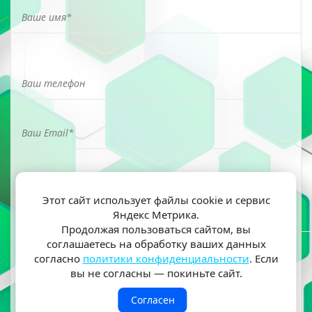
Этот сайт использует файлы cookie и сервис
Яндекс Метрика.
Я ознакомлен(а) и согласен(на) на обработку моих
Продолжая пользоваться сайтом, вы
персональных данных согласно
политики
соглашаетесь на обработку ваших данных
конфиденциальности
согласно
политики конфиденциальности
. Если
вы не согласны — покиньте сайт.
Согласен