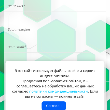
Этот сайт использует файлы cookie и сервис
Яндекс Метрика.
Я ознакомлен(а) и согласен(на) на обработку моих
Продолжая пользоваться сайтом, вы
персональных данных согласно
политики
соглашаетесь на обработку ваших данных
конфиденциальности
согласно
политики конфиденциальности
. Если
вы не согласны — покиньте сайт.
Согласен