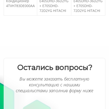
Кондиционер
E405DHD-36D2YG
E405DHD-36D2YG
4TVH783DE000AA
+ E705DHD-
+ E705DHD-
72D2YG HITACHI
72D2YG HITACHI
Остались вопросы?
Вы можете заказать бесплатную
консультацию с нашими
специалистами заполнив форму ниже