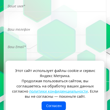
Этот сайт использует файлы cookie и сервис
Яндекс Метрика.
Я ознакомлен(а) и согласен(на) на обработку моих
Продолжая пользоваться сайтом, вы
персональных данных согласно
политики
соглашаетесь на обработку ваших данных
конфиденциальности
согласно
политики конфиденциальности
. Если
вы не согласны — покиньте сайт.
Согласен