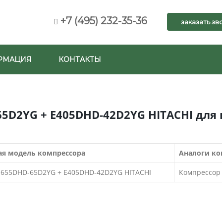
+7 (495) 232-35-36
заказать зв
РМАЦИЯ
КОНТАКТЫ
65D2YG + E405DHD-42D2YG HITACHI для
я модель компрессора
Аналоги ко
E655DHD-65D2YG + E405DHD-42D2YG HITACHI
Компрессор