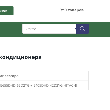
0 товаров
онок
Поиск
товаров
 кондиционера
мпрессора
 E655DHD-65D2YG + E405DHD-42D2YG HITACHI