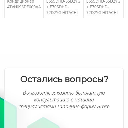
Кондиционер
E655DHD-65D2YG
E655DHD-65D2YG
4TVH096DE000AA
+ E705DHD-
+ E705DHD-
72D2YG HITACHI
72D2YG HITACHI
Остались вопросы?
Вы можете заказать бесплатную
консультацию с нашими
специалистами заполнив форму ниже