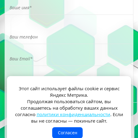
Этот сайт использует файлы cookie и сервис
Яндекс Метрика.
Я ознакомлен(а) и согласен(на) на обработку моих
Продолжая пользоваться сайтом, вы
персональных данных согласно
политики
соглашаетесь на обработку ваших данных
конфиденциальности
согласно
политики конфиденциальности
. Если
вы не согласны — покиньте сайт.
Согласен