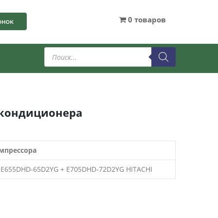
0 товаров
онок
Поиск
товаров
 кондиционера
мпрессора
 E655DHD-65D2YG + E705DHD-72D2YG HITACHI