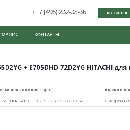
+7 (495) 232-35-36
заказать зв
РМАЦИЯ
КОНТАКТЫ
65D2YG + E705DHD-72D2YG HITACHI для
я модель компрессора
Аналоги ко
E655DHD-65D2YG + E705DHD-72D2YG HITACHI
Компрессор