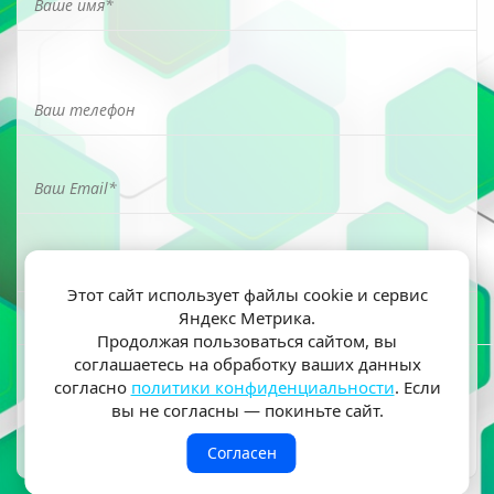
Этот сайт использует файлы cookie и сервис
Яндекс Метрика.
Я ознакомлен(а) и согласен(на) на обработку моих
Продолжая пользоваться сайтом, вы
персональных данных согласно
политики
соглашаетесь на обработку ваших данных
конфиденциальности
согласно
политики конфиденциальности
. Если
вы не согласны — покиньте сайт.
Согласен