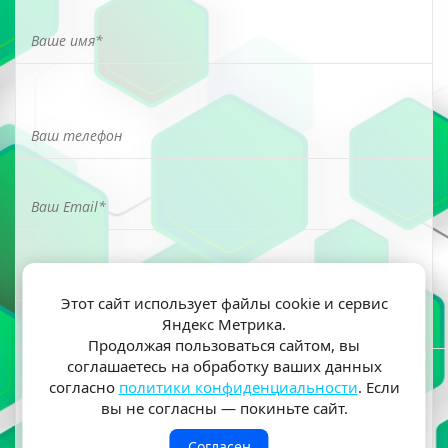
Этот сайт использует файлы cookie и сервис
Яндекс Метрика.
Я ознакомлен(а) и согласен(на) на обработку моих
Продолжая пользоваться сайтом, вы
персональных данных согласно
политики
соглашаетесь на обработку ваших данных
конфиденциальности
согласно
политики конфиденциальности
. Если
вы не согласны — покиньте сайт.
Согласен