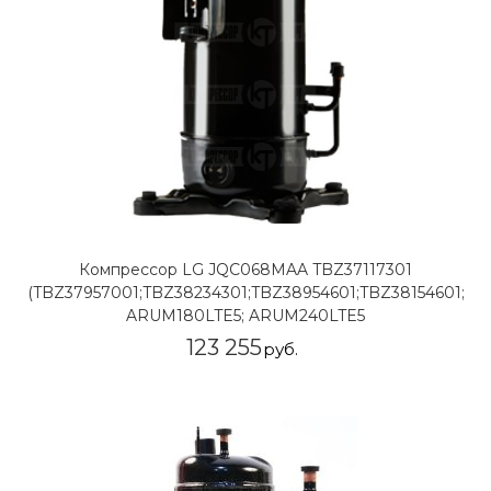
Компрессор LG JQC068MAA TBZ37117301
(TBZ37957001;TBZ38234301;TBZ38954601;TBZ38154601;TBZ
ARUM180LTE5; ARUM240LTE5
123 255
руб.