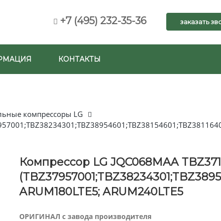
+7 (495) 232-35-36
заказать зв
РМАЦИЯ
КОНТАКТЫ
льные компрессоры LG
957001;TBZ38234301;TBZ38954601;TBZ38154601;TBZ381164
Компрессор LG JQC068MAA TBZ371
(TBZ37957001;TBZ38234301;TBZ38954
ARUM180LTE5; ARUM240LTE5
ОРИГИНАЛ с завода производителя