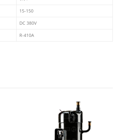
15-150
DC 380V
R-410A