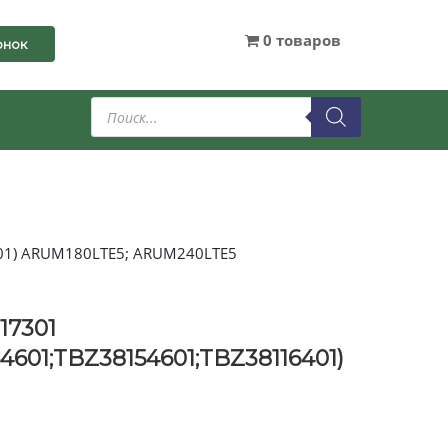
0 товаров
онок
Поиск
товаров
01) ARUM180LTE5; ARUM240LTE5
17301
601;TBZ38154601;TBZ38116401)