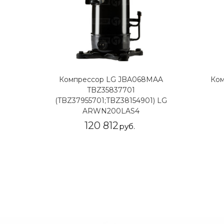
Компрессор LG JBA068MAA
Ком
TBZ35837701
(TBZ37955701;TBZ38154901) LG
ARWN200LAS4
120 812
руб.