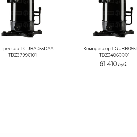
прессор LG JBA055DAA
Компрессор LG JBB05
TBZ37996101
TBZ34860001
81 410
руб.