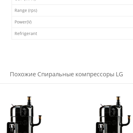
Range (rps)
Power(V)
Refrigerant
Похожие
Спиральные компрессоры LG