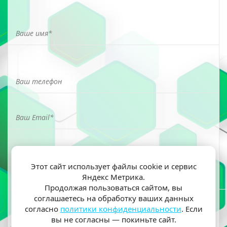
Этот сайт использует файлы cookie и сервис
Яндекс Метрика.
Я ознакомлен(а) и согласен(на) на обработку моих
Продолжая пользоваться сайтом, вы
персональных данных согласно
политики
соглашаетесь на обработку ваших данных
конфиденциальности
согласно
политики конфиденциальности
. Если
вы не согласны — покиньте сайт.