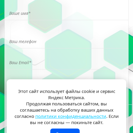
Этот сайт использует файлы cookie и сервис
Яндекс Метрика.
Я ознакомлен(а) и согласен(на) на обработку моих
Продолжая пользоваться сайтом, вы
персональных данных согласно
политики
соглашаетесь на обработку ваших данных
конфиденциальности
согласно
политики конфиденциальности
. Если
вы не согласны — покиньте сайт.