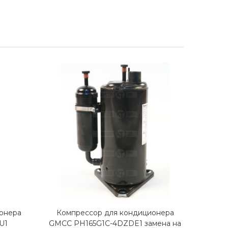
онера
Компрессор для кондиционера
Комп
U1
GMCC PH165G1C-4DZDE1 замена на
G