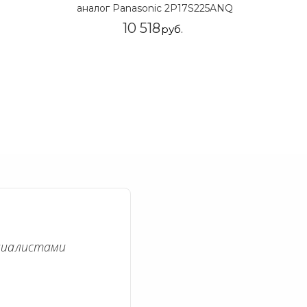
аналог Panasonic 2P17S225ANQ
10 518
руб.
циалистами