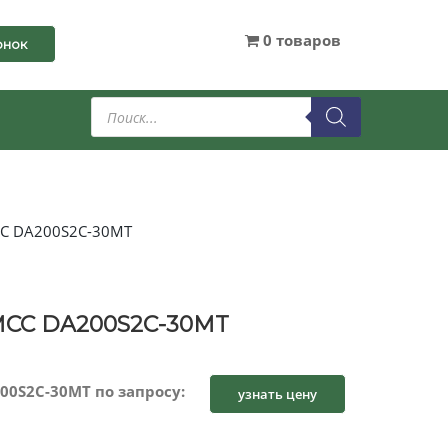
0 товаров
онок
Поиск
товаров
CC DA200S2C-30MT
MCC DA200S2C-30MT
0S2C-30MT по запросу:
узнать цену