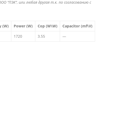
ОО "ПЭК", или любая другая т.к. по согласованию с
y (W)
Power (W)
Cop (W\W)
Capacitor (mf\V)
1720
3.55
—