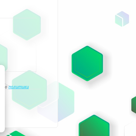
асно
политики