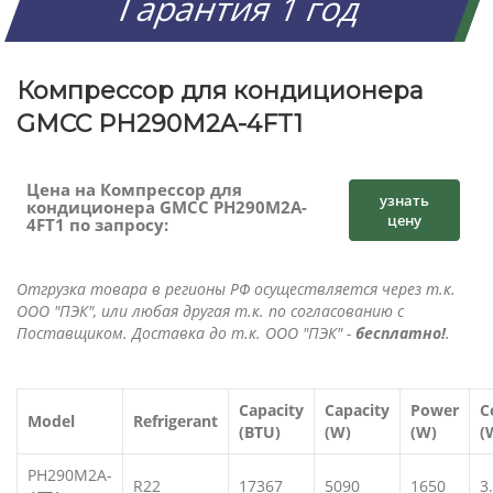
Гарантия 1 год
Компрессор для кондиционера
GMCC PH290M2A-4FT1
Цена на Компрессор для
узнать
кондиционера GMCC PH290M2A-
цену
4FT1 по запросу:
Отгрузка товара в регионы РФ осуществляется через т.к.
ООО "ПЭК", или любая другая т.к. по согласованию с
Поставщиком. Доставка до т.к. ООО "ПЭК" -
бесплатно!
.
Capacity
Capacity
Power
C
Model
Refrigerant
(BTU)
(W)
(W)
(
PH290M2A-
R22
17367
5090
1650
3