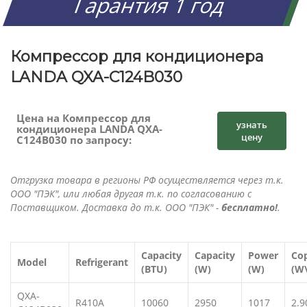
Гарантия 1 год
Компрессор для кондиционера
LANDA QXA-C124B030
Цена на Компрессор для
узнать
кондиционера LANDA QXA-
цену
C124B030 по запросу:
Отгрузка товара в регионы РФ осуществляется через т.к.
ООО "ПЭК", или любая другая т.к. по согласованию с
Поставщиком. Доставка до т.к. ООО "ПЭК" -
бесплатно!
.
Capacity
Capacity
Power
Co
Model
Refrigerant
(BTU)
(W)
(W)
(W
QXA-
R410A
10060
2950
1017
2.9