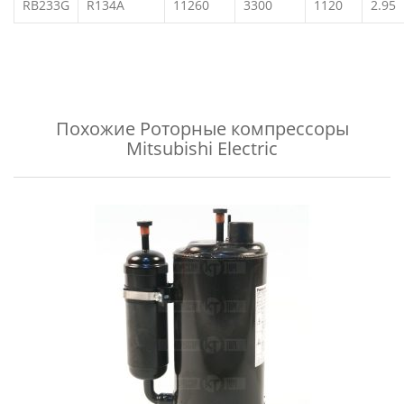
RB233G
R134A
11260
3300
1120
2.95
Похожие
Роторные компрессоры
Mitsubishi Electric