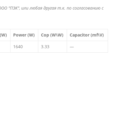
ОО "ПЭК", или любая другая т.к. по согласованию с
 (W)
Power (W)
Cop (W\W)
Capacitor (mf\V)
1640
3.33
—