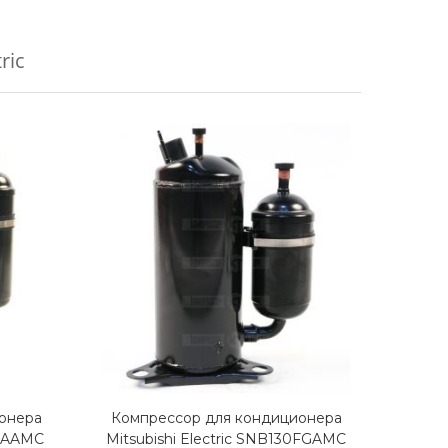
ric
онера
Компрессор для кондиционера
Комп
6FAAMC
Mitsubishi Electric SNB130FGAMC
Mit