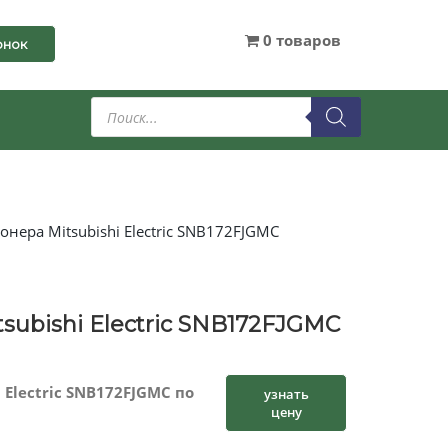
0 товаров
онок
Поиск
товаров
нера Mitsubishi Electric SNB172FJGMC
ubishi Electric SNB172FJGMC
Electric SNB172FJGMC по
узнать
цену