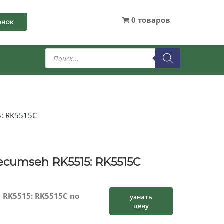
0 товаров
онок
Поиск
товаров
5: RK5515C
ecumseh RK5515: RK5515C
 RK5515: RK5515C по
узнать
цену