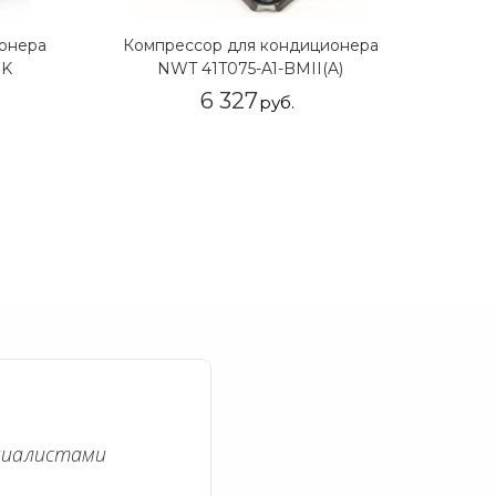
онера
Компрессор для кондиционера
Ротор
RK
NWT 41T075-A1-BMII(A)
6 327
руб.
циалистами