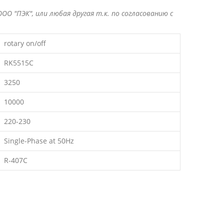
ОО "ПЭК", или любая другая т.к. по согласованию с
rotary on/off
RK5515C
3250
10000
220-230
Single-Phase at 50Hz
R-407C