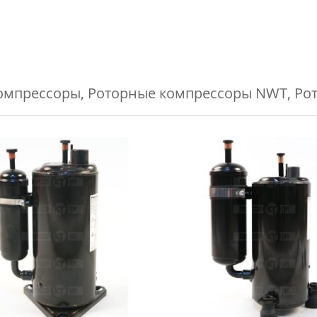
омпрессоры
,
Роторные компрессоры NWT
,
Ро