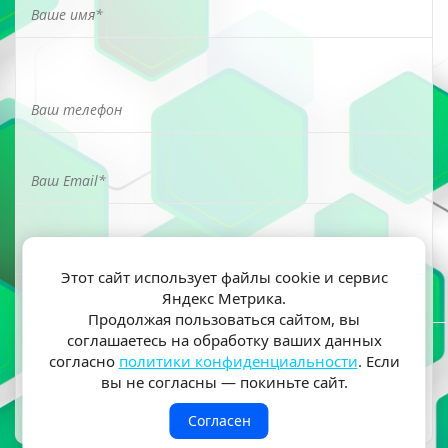
Этот сайт использует файлы cookie и сервис
Яндекс Метрика.
Я ознакомлен(а) и согласен(на) на обработку моих
Продолжая пользоваться сайтом, вы
персональных данных согласно
политики
соглашаетесь на обработку ваших данных
конфиденциальности
согласно
политики конфиденциальности
. Если
вы не согласны — покиньте сайт.
Согласен