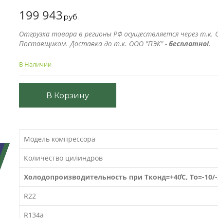
199 943
руб.
Отгрузка товара в регионы РФ осуществляется через т.к. О
Поставщиком. Доставка до т.к. ООО "ПЭК" -
бесплатно!
.
В Наличии
В Корзину
Модель компрессора
Количество цилиндров
Холодопроизводительность при Тконд=+40̊C, То=-10/-
R22
R134a