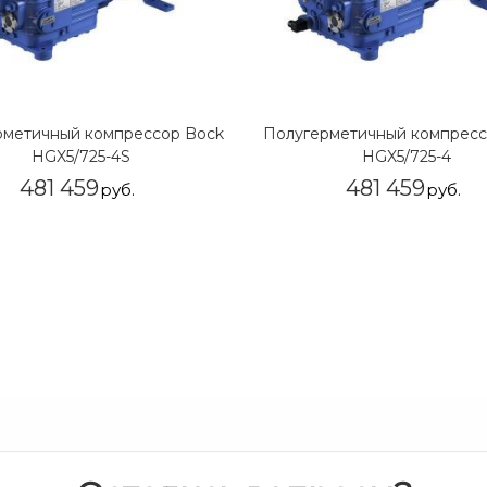
рметичный компрессор Bock
Полугерметичный компресс
HGX5/725-4S
HGX5/725-4
481 459
481 459
руб.
руб.