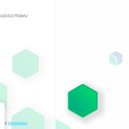
циалистами
асно
политики