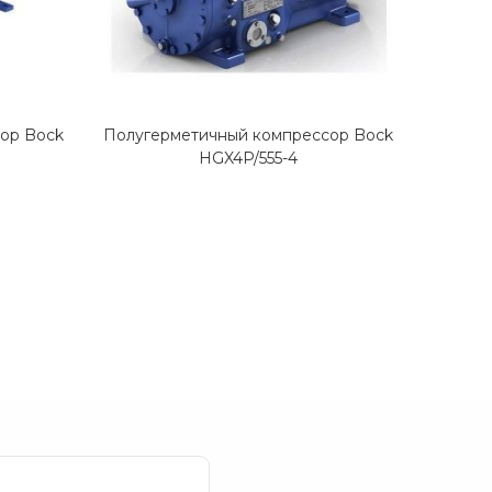
ор Bock
Полугерметичный компрессор Bock
Полуге
HGX4P/555-4