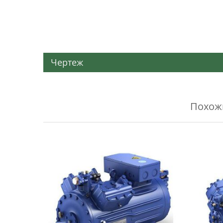
Чертеж
Похо