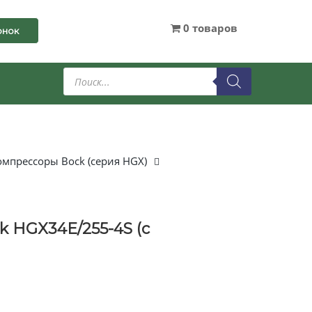
0 товаров
онок
Поиск
товаров
мпрессоры Bock (серия HGX)
 HGX34E/255-4S (с