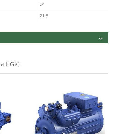
94
21.8
я HGX)