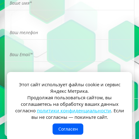
Этот сайт использует файлы cookie и сервис
Яндекс Метрика.
Я ознакомлен(а) и согласен(на) на обработку моих
Продолжая пользоваться сайтом, вы
персональных данных согласно
политики
соглашаетесь на обработку ваших данных
конфиденциальности
согласно
политики конфиденциальности
. Если
вы не согласны — покиньте сайт.
Согласен