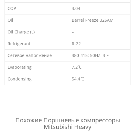
COP
3.04
Oil
Barrel Freeze 32SAM
Oil Charge (L)
–
Refrigerant
R-22
Сетевое напряжение
380-415; 50HZ; 3 F
Evaporating
7.2 ̊C
Condensing
54.4 ̊C
Похожие
Поршневые компрессоры
Mitsubishi Heavy